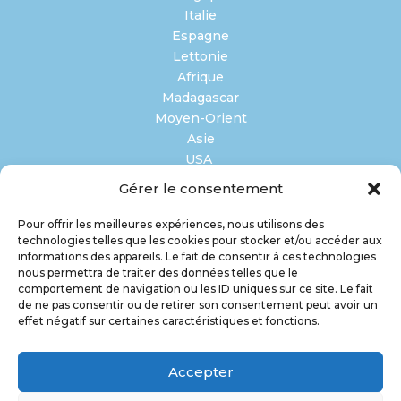
Italie
Espagne
Lettonie
Afrique
Madagascar
Moyen-Orient
Asie
USA
Gérer le consentement
LOGISTIQUE SPÉCIALISÉE
Pour offrir les meilleures expériences, nous utilisons des
Oil & Gas
technologies telles que les cookies pour stocker et/ou accéder aux
Perissable
informations des appareils. Le fait de consentir à ces technologies
Projet Industriel
nous permettra de traiter des données telles que le
comportement de navigation ou les ID uniques sur ce site. Le fait
Pharmaceutique
de ne pas consentir ou de retirer son consentement peut avoir un
Evénementiel
effet négatif sur certaines caractéristiques et fonctions.
ACTUALITÉS
Accepter
CONTACT