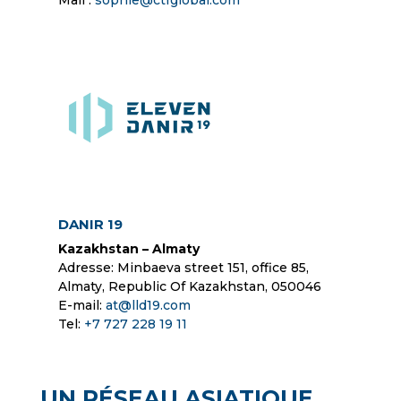
Mail :
sophie@ctfglobal.com
DANIR 19
Kazakhstan – Almaty
Adresse: Minbaeva street 151, office 85,
Almaty, Republic Of Kazakhstan, 050046
E-mail:
at@lld19.com
Tel:
+7 727 228 19 11
UN RÉSEAU ASIATIQUE