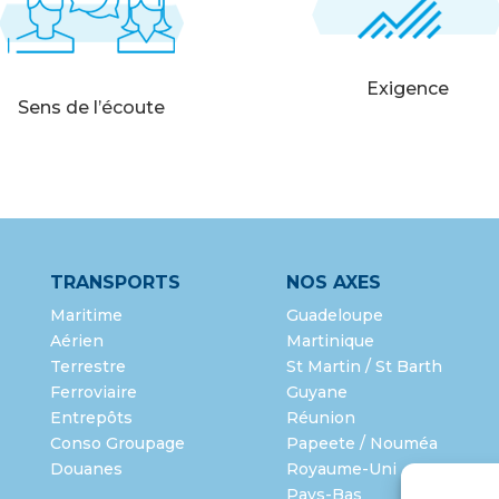
Exigence
Sens de l’écoute
TRANSPORTS
NOS AXES
Maritime
Guadeloupe
Aérien
Martinique
Terrestre
St Martin / St Barth
Ferroviaire
Guyane
Entrepôts
Réunion
Conso Groupage
Papeete / Nouméa
Douanes
Royaume-Uni
Pays-Bas