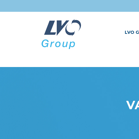
LVO G
V