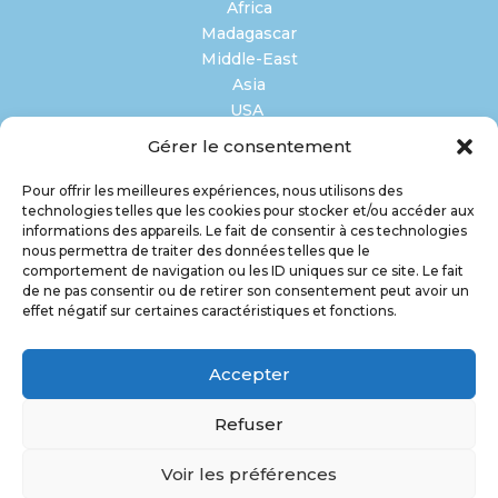
Africa
Madagascar
Middle-East
Asia
USA
Gérer le consentement
SPECIALIZED LOGISTICS
Pour offrir les meilleures expériences, nous utilisons des
Oil & Gas
technologies telles que les cookies pour stocker et/ou accéder aux
Perishables
informations des appareils. Le fait de consentir à ces technologies
Industrial Projects
nous permettra de traiter des données telles que le
comportement de navigation ou les ID uniques sur ce site. Le fait
Pharmaceutical
de ne pas consentir ou de retirer son consentement peut avoir un
Events
effet négatif sur certaines caractéristiques et fonctions.
NEWS
Accepter
CONTACT
Refuser
FR
EN
Voir les préférences